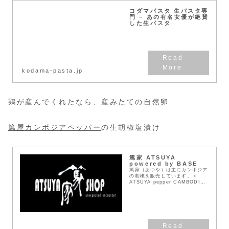
コダマパスタ 生パスタ専
門 – あの有名女優が絶賛
した生パスタ
kodama-pasta.jp
鶏が産んでくれたなら、産みたての自然卵
篤屋カンボジアペッパー
の生胡椒塩漬け
篤家 ATSUYA
powered by BASE
篤家（あつや）は主にカンボジア
の胡椒を販売しています。＜
ATSUYA pepper CAMBODIA
＞カンボジアの胡椒は、かつて世
界一と評価されていましたが激し
い内戦により長い期間胡椒畑は壊
滅状態でし...