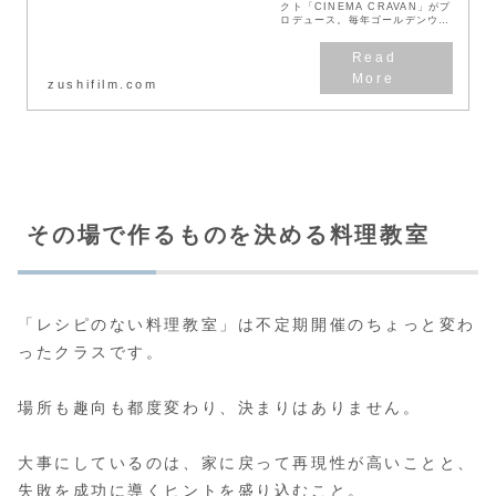
クト「CINEMA CRAVAN」がプ
ロデュース。毎年ゴールデンウィ
ークに逗子海岸で開催する逗子海
岸映画祭の公式アカウントです。
2022年4月28日より、3年ぶりに
開催決...
zushifilm.com
その場で作るものを決める料理教室
「レシピのない料理教室」は不定期開催のちょっと変わ
ったクラスです。
場所も趣向も都度変わり、決まりはありません。
大事にしているのは、家に戻って再現性が高いことと、
失敗を成功に導くヒントを盛り込むこと。