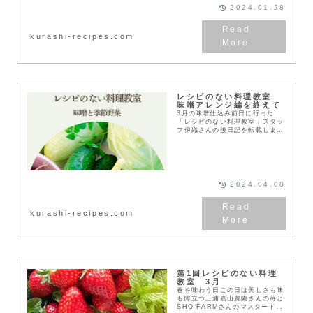
2024.01.28
kurashi-recipes.com
レシピのない料理教室
味噌アレンジ編を終えて
3月の味噌仕込み前日に行った
「レシピのない料理教室」スタッ
フ伊織さんの後日記を転載しま
す。暮らしの学校 林間学校
Soil for Growth 1日目昨年はミ
ンスミート作りからのピクニック
でしたが、...
2024.04.08
kurashi-recipes.com
第1回レシピのない料理
教室 3月
春を味わう日この日は美しさも味
も際立つ三浦嘉山農園さんの苺と
SHO-FARMさんのマスタード系