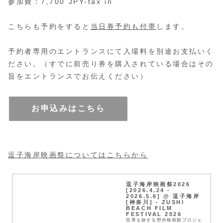
参加費：7,700 JPY-tax in
こちらも予約をすると
当日券予約も付帯
します。
予約者専用のエントランスにて入場料を別途お支払いく
ださい。（すでに前売り券を購入されている場合はその
旨をエントランスでお伝えください）
お申込みはこちら
逗子海岸映画祭についてはこちらから
逗子海岸映画祭2026
[2026.4.24 -
2026.5.6] @ 逗子海岸
[神奈川] - ZUSHI
BEACH FILM
FESTIVAL 2026
世界を旅する野外映画館プロジェ