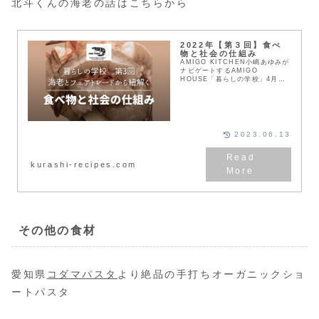
北斗くんの海老の話はこちらから
2022年【第３回】食べ
物と社会の仕組み
AMIGO KITCHEN小嶋あゆみが
ナビゲートするAMIGO
HOUSE「暮らしの学校」4月の
テーマは「食べ物と社会の仕組
み」●講座「海老のはなしとフェ
アトレードのはなし」私たちが口
にするものは、ど...
2023.06.13
kurashi-recipes.com
その他の食材
愛知県
コダマパスタ
より絶品の手打ちオーガニックショ
ートパスタ