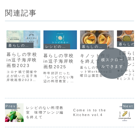
関連記事
暮らしの学校
暮らしの学校
レシピのない料理教室
暮らしの学校
【暮らし
暮らしの学校
暮らしの学校
キノット作り
校】第1
in逗子海岸映
横スクロー
in逗子海岸映
を終えて
「ミンス
画祭2023
ルできます
画祭2025
暮らしの学校 キノ
ト作りと
★お申し込
ットWorkshop日
コロナ禍で開催中
昨年好評だった
と食文化
ジワークシ
曜日は園芸部のあ
止が続いた逗子海
「レシピのない海
●ミンスミ
とにキノット作
岸映画祭2023
夫のはな
辺の料理教室」今
りイギリス
り！私も初めて参
が、無事昨年に続
年も開催します！
のお知ら
スマスに欠
加するワークショ
き開催され、たく
お申込みはこちら
い伝統菓子
ップなのですが、
さんの来場者に恵
から以下必ずご確
パイの中身
その味は本当に色
まれました。そん
認ください。＊入
リング）作
んなところで存じ
な中、2年目とな
場券は確保できま
酵に約１ヶ
ております…🥰暑
る「暮らしの学
すが入場料
るので、こ
レシピのない料理教
い日は炭酸水、寒
校」と、今年20周
（3,000JPY、逗
Come in to the
に仕込んで
い日はお湯で割
年を迎える世田谷
室 味噌アレンジ編
子市民
Kitchen vol.4
マスの備え
り、残った果肉と
の老舗ビストロ
を終えて
1,500JPY）は、
12月に会員
スパイスでホット
kong tong(コン
別途エントランス
先のミンス
ワイン…本当...
トン)のコラボ料理
にてお支払いくだ
りも課外授業
会が誕生...
さい。（すでに前
売りチ...