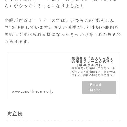
ん）がやってくることになりました！
小嶋が作るミートソースでは、いつもこの”あんしん
豚”を使用しています。お肉が苦手だった小嶋が豚肉を
美味しく食べられる様になったきっかけをくれた豚肉で
もあります。
無薬育ち「あんしん豚」
の藤井ファーム公式サイ
ト｜岐阜県加茂郡
抗生物質・殺菌剤・ワクチン・ホ
ルモン剤・駆虫剤など、薬を一切
使わず、独自の飼育方法で育つ
「あんしん豚」の公式Webサイ
トです。
www.anshinton.co.jp
海産物