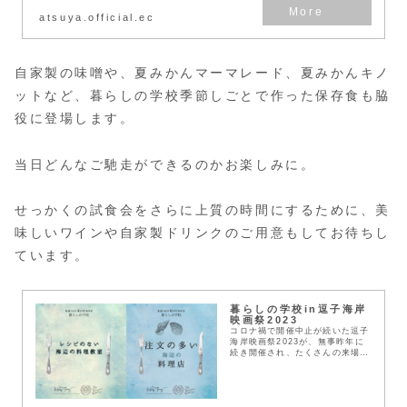
atsuya.official.ec
自家製の味噌や、夏みかんマーマレード、夏みかんキノ
ットなど、暮らしの学校季節しごとで作った保存食も脇
役に登場します。
当日どんなご馳走ができるのかお楽しみに。
せっかくの試食会をさらに上質の時間にするために、美
味しいワインや自家製ドリンクのご用意もしてお待ちし
ています。
暮らしの学校in逗子海岸
映画祭2023
コロナ禍で開催中止が続いた逗子
海岸映画祭2023が、無事昨年に
続き開催され、たくさんの来場者
に恵まれました。そんな中、2年
目となる「暮らしの学校」と、今
年20周年を迎える世田谷の老舗
ビストロkong ...