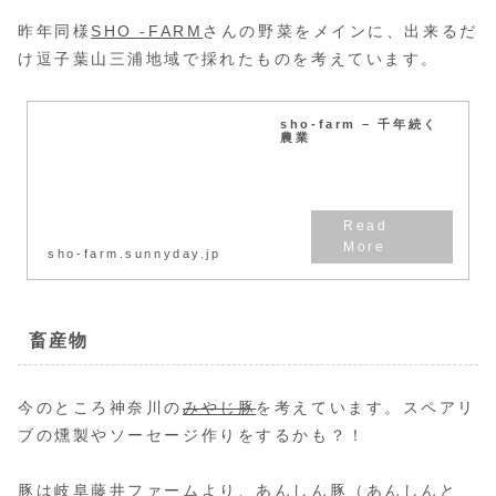
昨年同様
SHO -FARM
さんの野菜をメインに、出来るだ
け逗子葉山三浦地域で採れたものを考えています。
sho-farm – 千年続く
農業
sho-farm.sunnyday.jp
畜産物
今のところ神奈川の
みやじ豚
を考えています。スペアリ
ブの燻製やソーセージ作りをするかも？！
豚は岐阜藤井ファームより、あんしん豚（あんしんと