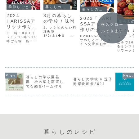
季節しごと
暮らしの学校
暮らしの学校
2024
3月の暮らし
2023「HARI
HARISSAア
の学校 / 味噌
暮らしの学校
SSAアリッサ
横スクロー
リッサ作りの
1. レシピのない料
作りの会」の
2025 
ルできます
会
理教室
日 時：9月1日
お知らせ
ミート作
3/2(土)◆日 時3
HARISSAアリッ
（日）13時〜16
月2日（土）9時
サ作りとティータ
時ごろ場 所：シ
逗子で16年
（逗子駅前集
イム交流会お申込
ェアガーデン松の
るミンスミ
合）〜15時◆場
はこちら「アリッ
葉 逗子市新宿3
りワークシ
所桜山ノウチ 神
サ作りの会」参加
丁目（逗子海岸近
プ。今回は
奈川県逗子市桜山
申込本来なら赤唐
く）＊場所は個人
数カ所での
◆参加費7,500
辛子の収穫時期に
宅敷地内のスペー
なります。
JPY-tax in◆持
合わせて行うので
スのため、申込完
パイのお話
ち物エプロン、可
すが、香川県産の
了の方にのみご案
ちらから
能な方は包丁◆
自然栽培赤唐辛子
内します。参加
11/2(日
詳 細3/2(土)
を入手したので、
暮らしの学校園芸
費：7,500JPY
シェアガー
暮らしの学校in 逗子
朝の湧き水汲み＆
夏の季節しごとに
部 松の葉を蒸留し
定 員：10名前
の葉神奈川
海岸映画祭2024
野...
先がけて乾燥唐辛
後 あと2名内
て石鹸&バーム作り
市新宿3丁
子を使ってアリッ
容：アリッサ...
（個人宅敷
サ作りをしま...
ためお申し
了後にご案
す）...
暮らしのレシピ