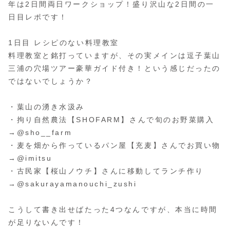
年は2日間両日ワークショップ！盛り沢山な2日間の一
日目レポです！
1日目 レシピのない料理教室
料理教室と銘打っていますが、その実メインは逗子葉山
三浦の穴場ツアー豪華ガイド付き！という感じだったの
ではないでしょうか？
・葉山の湧き水汲み
・拘り自然農法【SHOFARM】さんで旬のお野菜購入
→@sho__farm
・麦を畑から作っているパン屋【充麦】さんでお買い物
→@imitsu
・古民家【桜山ノウチ】さんに移動してランチ作り
→@sakurayamanouchi_zushi
こうして書き出せばたった4つなんですが、本当に時間
が足りないんです！