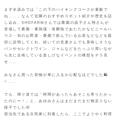
まず水汲みでは「この下のハイキングコースが素敵で
ね……」なんて近隣のおすすめスポット紹介や歴史を話
し込み、SHOFARMさんでは農園の晶子さん翔さんが
登場して農園・養鶏場・発酵熱であたたかなビニールハ
ウス・旬のお野菜・農園で飲んでいるお茶などなどを親
切に説明してくれ、続いての充麦さんでも美味しそうな
パンやセレクトワイン、ジャムなどをたっぷり買いなが
ら次に企画している楽しげなイベントの構想をチラ見
せ……
みなさん買った荷物が車に入るか心配なほどでした🛍
✨……
でも、帰り道では「時間があったらあそこも寄りたかっ
たのに〜！」と、あゆみさんはまだまだまだ物足りない
様子でした🤣
宿泊先である古民家に到着したら、ここでようやく料理