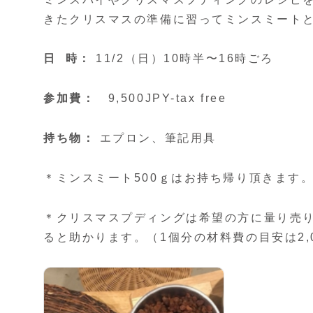
きたクリスマスの準備に習ってミンスミート
日 時：
11/2（日）10時半〜16時ごろ
参加費：
9,500JPY-tax free
持ち物：
エプロン、筆記用具
＊ミンスミート500ｇはお持ち帰り頂きます
＊クリスマスプディングは希望の方に量り売
ると助かります。（1個分の材料費の目安は2,