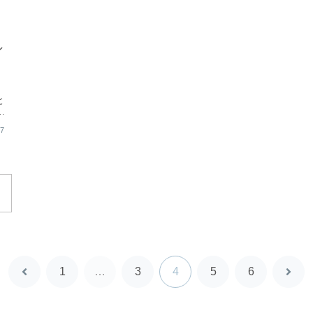
ン
年
と
マ
27
1
…
3
4
5
6
前
次
へ
へ