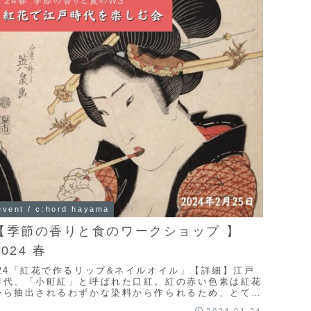
event / c:hord hayama
【季節の香りと食のワークショップ 】
2024 春
’24「紅花で作るリップ&ネイルオイル」【詳細】江戸
時代、「小町紅」と呼ばれた口紅。紅の赤い色素は紅花
から抽出されるわずかな染料から作られるため、とても
高級なものでした。美に積極的な、江戸の女性たち