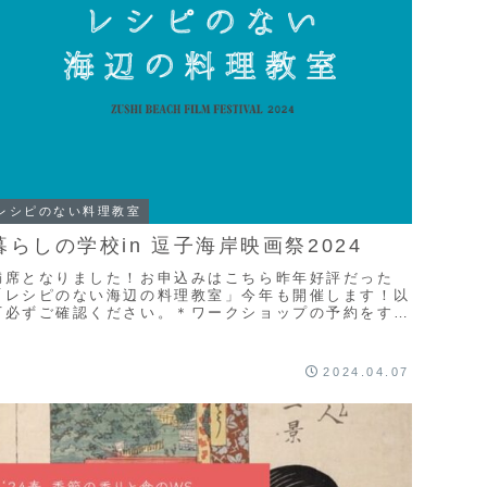
レシピのない料理教室
暮らしの学校in 逗子海岸映画祭2024
満席となりました！お申込みはこちら昨年好評だった
「レシピのない海辺の料理教室」今年も開催します！以
下必ずご確認ください。＊ワークショップの予約をする
と当日券予約も付帯しますので、予約者専用のエントラ
...
2024.04.07