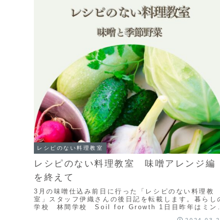
レシピのない料理教室
レシピのない料理教室 味噌アレンジ編
を終えて
3月の味噌仕込み前日に行った「レシピのない料理教
室」スタッフ伊織さんの後日記を転載します。暮らし
学校 林間学校 Soil for Growth 1日目昨年はミン
ミート作りからのピクニックでしたが、...