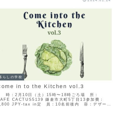
2024.01.24
...
暮らしの学校
ome in to the Kitchen vol.3
日 時：2月10日（土）15時〜18時ごろ場 所：
CAFE CACTUS5139 鎌倉市大町5丁目13参加費：
8,800 JPY-tax in定 員：10名前後内 容：デザート
までフルコースの料理教室...