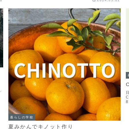
20
2024.03.01
の
C
◆
暮らしの学校
夏みかんでキノット作り