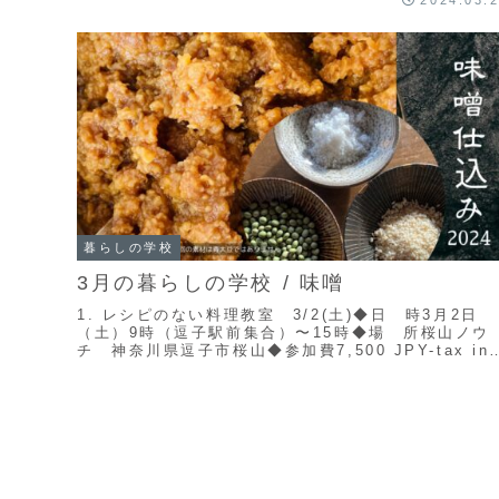
2024.03.
暮らしの学校
3月の暮らしの学校 / 味噌
1. レシピのない料理教室 3/2(土)◆日 時3月2日
（土）9時（逗子駅前集合）〜15時◆場 所桜山ノウ
チ 神奈川県逗子市桜山◆参加費7,500 JPY-tax in
持ち物エプロン、可能な方は包丁...