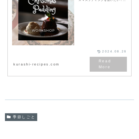
と、何年も前から要望が上がって
いたこの会が、ようやく実現しま
す。長島キャサリンさんは
CINEMA AMIGOの...
2024.08.26
kurashi-recipes.com
季節しごと