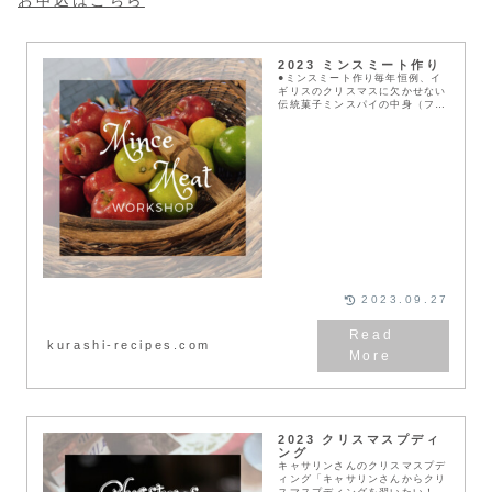
お申込はこちら
2023 ミンスミート作り
●ミンスミート作り毎年恒例、イ
ギリスのクリスマスに欠かせない
伝統菓子ミンスパイの中身（フィ
リング）作り。発酵に約１ヶ月か
かるので、この季節に仕込んでク
リスマスに備えます。当日は合宿
形式でも参加できます...
2023.09.27
kurashi-recipes.com
2023 クリスマスプディ
ング
キャサリンさんのクリスマスプデ
ィング「キャサリンさんからクリ
スマスプディングを習いたい！」