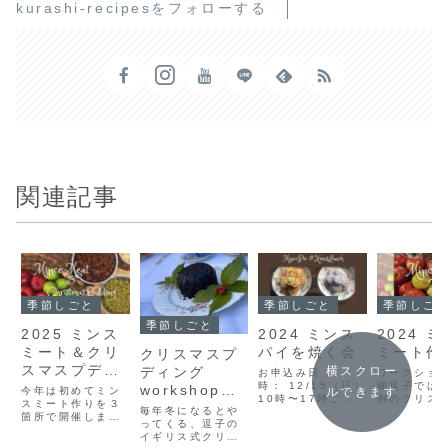
kurashi-recipesをフォローする
関連記事
季節しごと
季節しごと
季節しご
季節しごと
2025 ミンス
2024 ミンス
2024 
ミート＆クリ
パイを焼く会
ミート作
クリスマスプ
スマスプディ
ディング
横スクロー
お申込み日
ワークショ
ングin逗子
時： 12/15（日）
細逗子では
workshopを
今年は初めてミン
ルできます
10時〜17時ごろ
例のクリス
スミート作りを３
終えて
毎年冬になるとや
（食事は13時半ご
準備。イギ
箇所で開催しま
ってくる、逗子の
ろ）場 所：
クリスマス
す。詳しくはこち
イギリス式クリス
神奈川県逗子市新
せない伝統
らから。2025 ミ