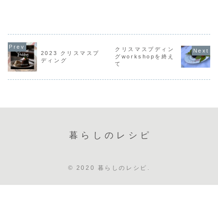
マス。キャサリン
宿1丁目
ンスパイの
ンスミート作り逗
さんのミンスミー
5−14（CINEMA
（フィリン
子ワークショップ
トは、あゆみさん
AMIGO隣）
りは、AMI
詳細逗子では毎年
に引き継がれてか
AMIGO
KITCHEN
恒例のクリスマス
ら今年でなんと13
MARKET参 加
が、長島キ
の準備。イギリス
年目となるようで
費：
ンさんより
のクリスマスに欠
す！11月にミンス
11,000JPY-tax
ぎ、CINEM
かせない伝統菓子
ミートを仕込み、
in （ク...
AMIGO開
ミンスパイの中身
クリスマスプディン
12月に発酵したミ
来、十数年続
2023 クリスマスプ
（フィリング）作
グworkshopを終え
ンスミートでパイ
ディング
りは、AMIG...
て
を焼きながらクリ
スマス料理...
暮らしのレシピ
© 2020 暮らしのレシピ.