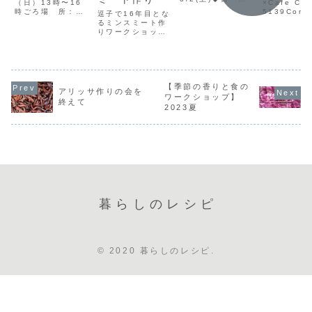
（日）13時〜16
×Cafe CA
月2日（土）9時
時ごろ場 所：シ
5139Come
逗子で16年目とな
（逗子駅前集
ェアガーデン松の
The Kitc
るミンスミート作
合）〜15時◆場
葉 逗子市新宿3
回大人気の
りワークショッ
所桜山ノウチ 神
丁目（逗子海岸近
スコラボ料
プ。今回は初めて
奈川県逗子市桜山
く）＊場所は個人
室！新サロ
数カ所での開催と
◆参加費7,500
宅敷地内のスペー
ってはじめ
なります。ミンス
JPY-tax in◆持
スのため、申込完
らしの学校
パイのお話しはこ
ち物エプロン、可
了の方にのみご案
ボ。綺麗で
ちらから
能な方は包丁◆
内します。参加
のに早苗さ
11/2(日) 逗子
【季節の香りと食の
詳 細3/2(土)
アリッサ作りの会を
費：7,500JPY
「気取らな
シェアガーデン松
ワークショップ】
朝の湧き水汲み＆
終えて
定 員：10名前
とびきり可
の葉神奈川県逗子
2023夏
野...
後 あと2名内
節がしっかり
市新宿3丁目
容：アリッサ...
（個人宅敷地内の
ためお申し込み完
了後にご案内しま
す）...
暮らしのレシピ
© 2020 暮らしのレシピ.