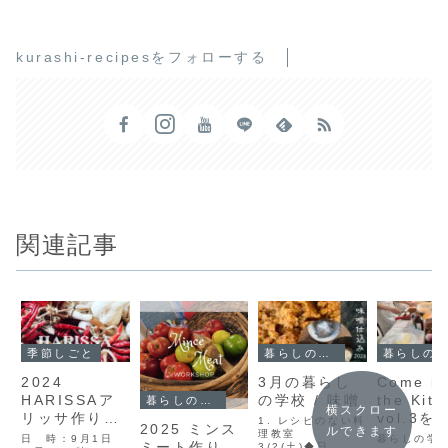
kurashi-recipesをフォローする
関連記事
季節しごと
暮らしの学校
暮らしの学校
2024
3月の暮らし
Come in
HARISSAア
の学校 / 味噌
the Kit
暮らしの学校
横スクロー
リッサ作りの
vol.3を
1. レシピのない料
2025 ミンス
ルできます
会
理教室
て
日 時：9月1日
暮らしの学
ミート作り
3/2(土)◆日 時3