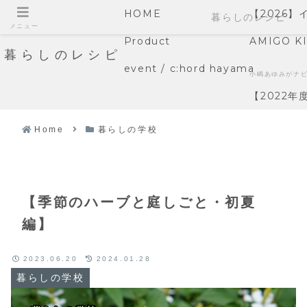
HOME
【2026
暮らしのレシピ
メニュー
Product
AMIGO K
暮らしのレシピ
event / c:hord hayama
小嶋あゆみがナ
【2022
Home
暮らしの学校
【季節のハーブと庭しごと・初夏
編】
2023.06.20
2024.01.28
暮らしの学校