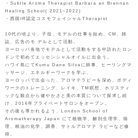
・Subtle Aroma Therapist Barbara an Brennan
Healing School( 2021~2022)
・西国IR認定コスモフェイシャルTherapist
10代の頃より、子役、モデルの仕事を始め、CM、雑
誌、広告のモ デルとして活動。
ヨーロッパ各地でモデルとして活動をする中訪れたロン
ドンで初めてエッセンシャルオイルに出会う。
ハワイ島にてKumu Dane Silvaに師事、ヒーリングマ
ッサージ、エネルギーワークを学ぶ。
ヨーロッパで出会った、アロマテラピーを深め、ボディ
ワークのトレーニング、レイキ、TM瞑想、ホリスティ
ックな観点から健やかさと美の本質について探求し続
け、2016年プライベートサロンをオープン。
その後も導かれるよう、London School of
Aromatherapy Japan にて植物学、解剖生理学、病
理、精油の化学、調香、サトルアロマテ ラピーなど修
得。