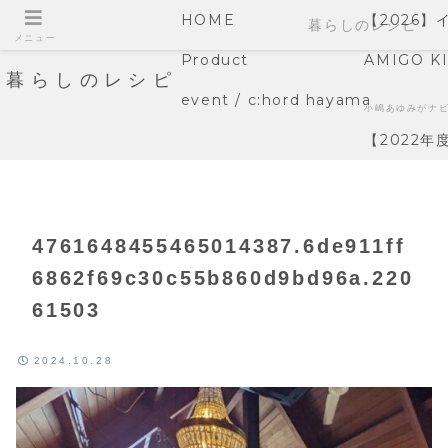
HOME
【2026
暮らしのレシピ
メニュー
Product
AMIGO K
暮らしのレシピ
event / c:hord hayama
小嶋あゆみがナ
【2022
4761648455465014387.6de911ff
6862f69c30c55b860d9bd96a.220
61503
2024.10.28