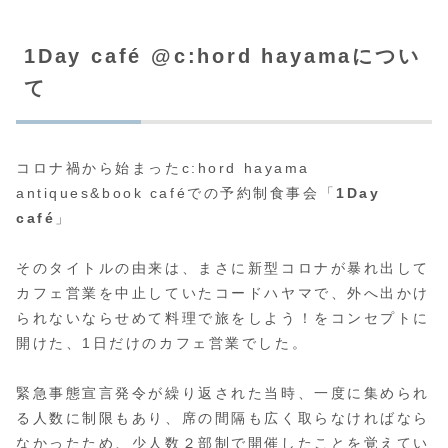
1Day café @c:hord hayamaについ
て
コロナ禍から始まったc:hord hayama
antiques&book caféでの予約制食事会「
1Day
café
」
そのタイトルの由来は、まさに新型コロナが暴れ出して
カフェ営業を中止していたコードハヤマで、外へ出かけ
られないならせめて料理で旅をしよう！をコンセプトに
開けた、1日だけのカフェ営業でした。
緊急事態宣言発令が繰り返された当時、一度に集められ
る人数に制限もあり、席の間隔も広く取らなければなら
なかったため、少人数２部制で開催したことを覚えてい