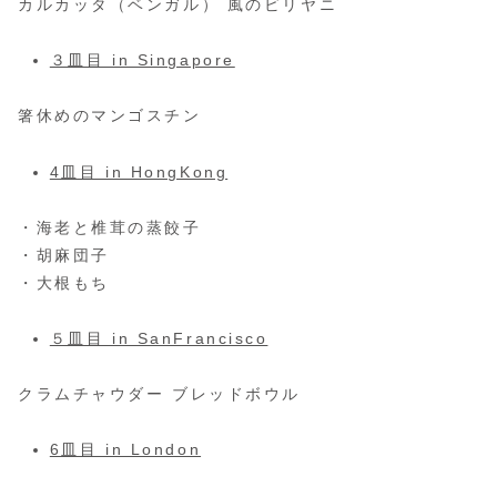
カルカッタ（ベンガル） 風のビリヤニ
３皿目 in Singapore
箸休めのマンゴスチン
4皿目 in HongKong
・海老と椎茸の蒸餃子
・胡麻団子
・大根もち
５皿目 in SanFrancisco
クラムチャウダー ブレッドボウル
6皿目 in London