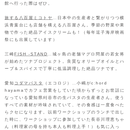
館へ行った際はぜひ。
旅する八百屋ミコトヤ
…日本中の生産者と繋がりつつ横
浜青葉台にも店舗を構える八百屋さん。季節の野菜や果
物で作った絶品アイスクリームも！（毎年逗子海岸映画
祭にも出展しています）
三崎
FISH -STAND
…城ヶ島の老舗マグロ問屋の若女将
が始めたツナプロジェクト。良質なオリーブオイルとハ
ーブ＆スパイスで丁寧に低温調理した絶品ツナです。
愛知
コダマパスタ
（エコロジ）…小嶋がc:hord
hayamaでカフェ営業をしていた頃からずっとお世話に
なっている愛知県刈谷市の生パスタの生産者さん。使う
すべての素材が吟味されていて、その食感は一度食べた
らクセになります。以前ワークショップのランチで出し
た時に、ワークショップに参加していた長谷川理恵ちゃ
ん（料理家の母を持ち本人も料理上手！）も気に入っ