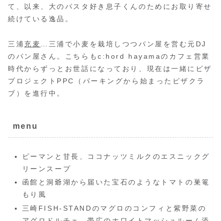
て、以来、大のパスタ好き息子くんのためにお取り寄せ
続けている逸品。
三浦
充麦
…三浦で小麦を栽培しつつパン屋を営む元DJ
のパン屋さん。こちらもc:hord hayamaのカフェ営業
時代からずっとお世話になっており、現在は一緒にピザ
プロジェクトPPC（パーキングから始まったピザクラ
ブ）を進行中。
menu
ピーマンと甘長、ココナッツミルクのエスニックグ
リーンスープ
函館と洞爺湖から届いた宝石のようなトマトの巣篭
もり風
三崎FISH-STANDのマグロのコンフィと紫野菜の
アグロドルチェ、帯広のホワイトマッシュルーム添