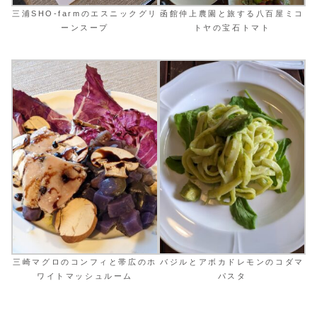
三浦SHO-farmのエスニックグリ
函館仲上農園と旅する八百屋ミコ
ーンスープ
トヤの宝石トマト
三崎マグロのコンフィと帯広のホ
バジルとアボカドレモンのコダマ
ワイトマッシュルーム
パスタ