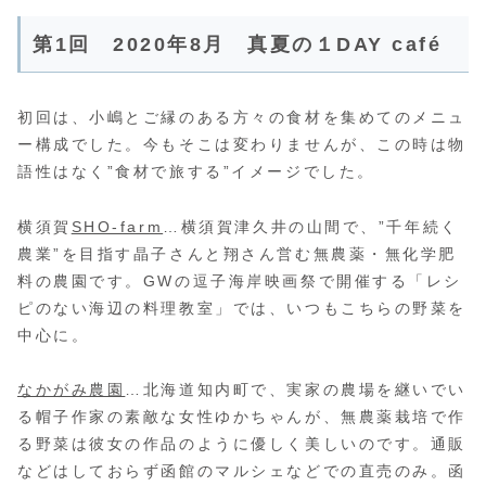
第1回 2020年8月 真夏の１DAY café
初回は、小嶋とご縁のある方々の食材を集めてのメニュ
ー構成でした。今もそこは変わりませんが、この時は物
語性はなく”食材で旅する”イメージでした。
横須賀
SHO-farm
…横須賀津久井の山間で、”千年続く
農業”を目指す晶子さんと翔さん営む無農薬・無化学肥
料の農園です。GWの逗子海岸映画祭で開催する「レシ
ピのない海辺の料理教室」では、いつもこちらの野菜を
中心に。
なかがみ農園
…北海道知内町で、実家の農場を継いでい
る帽子作家の素敵な女性ゆかちゃんが、無農薬栽培で作
る野菜は彼女の作品のように優しく美しいのです。通販
などはしておらず函館のマルシェなどでの直売のみ。函