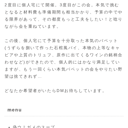
2度目に個人宅にて開催。3度目がこの会。本気で挑む
となると材料費も準備期間も相当かかり、予算の中でや
る限界があって、その都度もっと工夫をしたい！と唸り
ながら会を重ねています。
この後、個人宅にて予算を十分取った本気のバベット
(うずらを捌いて作った石棺風パイ、本物の上等なキャ
ビアや上質のトリュフ、原作に出てくるワインの銘柄合
わせなど)ができたので、個人的にはかなり満足してい
ますが、もう一回くらい本気バベットの会をやりたい野
望は捨てきれず…
どなたか希望者がいたらDMお待ちしています。
menu
偽ウミガメのスープ