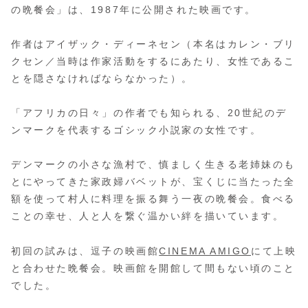
の晩餐会」は、1987年に公開された映画です。
作者はアイザック・ディーネセン（本名はカレン・ブリ
クセン／当時は作家活動をするにあたり、女性であるこ
とを隠さなければならなかった）。
「アフリカの日々」の作者でも知られる、20世紀のデ
ンマークを代表するゴシック小説家の女性です。
デンマークの小さな漁村で、慎ましく生きる老姉妹のも
とにやってきた家政婦バベットが、宝くじに当たった全
額を使って村人に料理を振る舞う一夜の晩餐会。食べる
ことの幸せ、人と人を繋ぐ温かい絆を描いています。
初回の試みは、逗子の映画館
CINEMA AMIGO
にて上映
と合わせた晩餐会。映画館を開館して間もない頃のこと
でした。