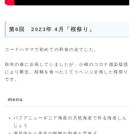
第6回 2023年 4月「桜祭り」
コードハヤマで初めての和食の会でした。
前年の春に企画していましたが、小嶋のコロナ感染疑惑
により断念。桜鯛を食べたくてリベンジ企画した桜祭り
です。
menu
パプアニューギニア海産の天然海老で作る海老しん
じょう
瀬戸内から直送の桜鯛の刺身と昆布〆