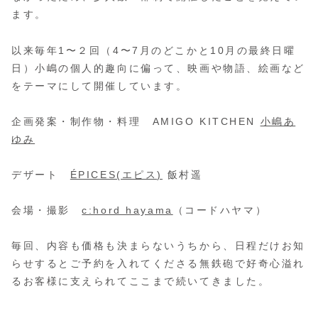
ます。
以来毎年1〜２回（4〜7月のどこかと10月の最終日曜
日）小嶋の個人的趣向に偏って、映画や物語、絵画など
をテーマにして開催しています。
企画発案・制作物・料理 AMIGO KITCHEN
小嶋あ
ゆみ
デザート
ÉPICES(エピス)
飯村遥
会場・撮影
c:hord hayama
（コードハヤマ）
毎回、内容も価格も決まらないうちから、日程だけお知
らせするとご予約を入れてくださる無鉄砲で好奇心溢れ
るお客様に支えられてここまで続いてきました。