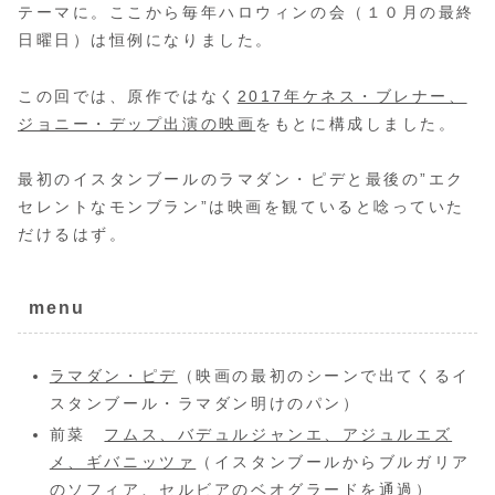
テーマに。ここから毎年ハロウィンの会（１０月の最終
日曜日）は恒例になりました。
この回では、原作ではなく
2017年ケネス・ブレナー、
ジョニー・デップ出演の映画
をもとに構成しました。
最初のイスタンブールのラマダン・ピデと最後の”エク
セレントなモンブラン”は映画を観ていると唸っていた
だけるはず。
menu
ラマダン・ピデ
（映画の最初のシーンで出てくるイ
スタンブール・ラマダン明けのパン）
前菜
フムス、バデュルジャンエ、アジュルエズ
メ、ギバニッツァ
（イスタンブールからブルガリア
のソフィア、セルビアのベオグラードを通過）